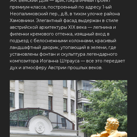
ЖК Венский Дом — аристократичный проект
премиум-класса, построенный по адресу 1-ый
Неопалимовский пер., д.8, в тихом улочке района
Хамовники. Элегантный фасад выдержан в стиле
австрийской архитектуры XIX века — лепнина и
филенки кремового оттенка, изящный вход в
подъезд с белоснежными колоннами, красивый
ландшафтный дворик, утопающий в зелени, где
установлены фонтан и скульптура легендарного
композитора Иоганна Штрауса — все это передает
дух и атмосферу Австрии прошлых веков.