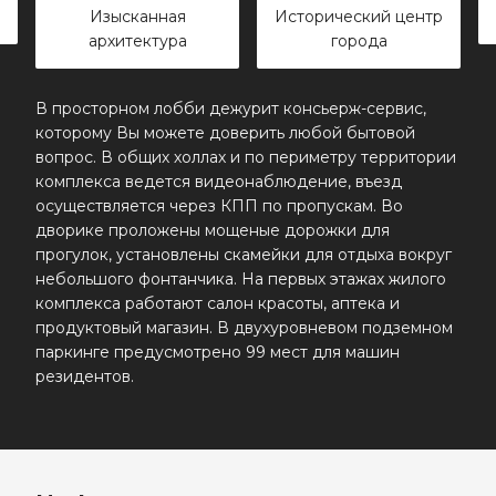
сканная
Исторический центр
Престижный р
тектура
города
В просторном лобби дежурит консьерж-сервис,
которому Вы можете доверить любой бытовой
вопрос. В общих холлах и по периметру территории
комплекса ведется видеонаблюдение, въезд
осуществляется через КПП по пропускам. Во
дворике проложены мощеные дорожки для
прогулок, установлены скамейки для отдыха вокруг
небольшого фонтанчика. На первых этажах жилого
комплекса работают салон красоты, аптека и
продуктовый магазин. В двухуровневом подземном
паркинге предусмотрено 99 мест для машин
резидентов.