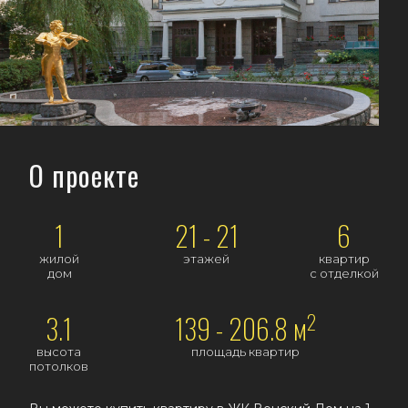
О проекте
1
21 - 21
6
жилой
этажей
квартир
дом
с отделкой
2
3.1
139 - 206.8 м
высота
площадь квартир
потолков